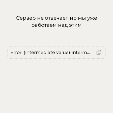
Сервер не отвечает, но мы уже
работаем над этим
Error: (intermediate value)(intermediate value)(intermediate value).replaceAll is not a function