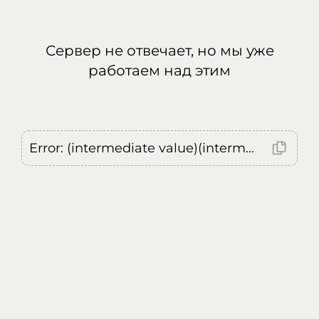
Сервер не отвечает, но мы уже
работаем над этим
Error: (intermediate value)(intermediate value)(intermediate value).replaceAll is not a function