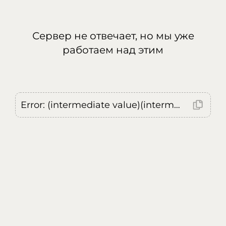
Сервер не отвечает, но мы уже
работаем над этим
Error: (intermediate value)(intermediate value)(intermediate value).replaceAll is not a function