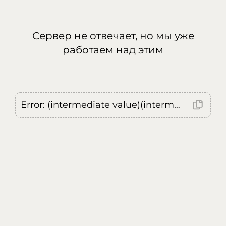
Сервер не отвечает, но мы уже
работаем над этим
Error: (intermediate value)(intermediate value)(intermediate value).replaceAll is not a function