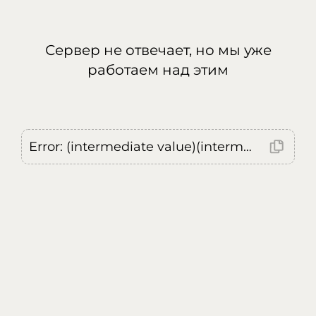
Сервер не отвечает, но мы уже
работаем над этим
Error: (intermediate value)(intermediate value)(intermediate value).replaceAll is not a function