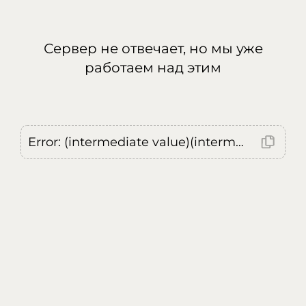
Сервер не отвечает, но мы уже
работаем над этим
Error: (intermediate value)(intermediate value)(intermediate value).replaceAll is not a function