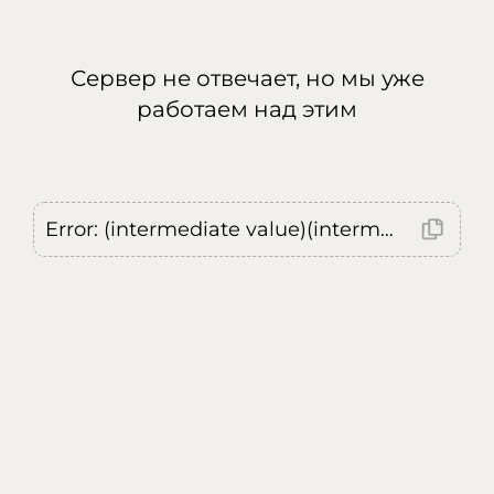
Сервер не отвечает, но мы уже
работаем над этим
Error: (intermediate value)(intermediate value)(intermediate value).replaceAll is not a function