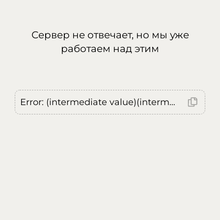
Сервер не отвечает, но мы уже
работаем над этим
Error: (intermediate value)(intermediate value)(intermediate value).replaceAll is not a function