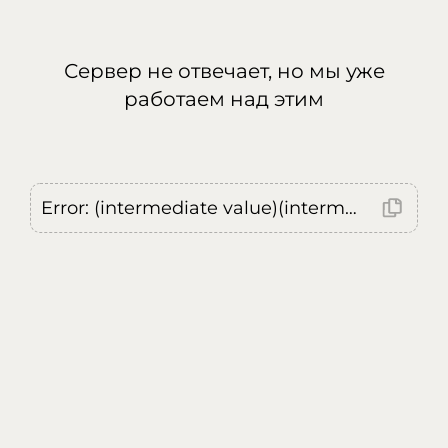
Сервер не отвечает, но мы уже
работаем над этим
Error: (intermediate value)(intermediate value)(intermediate value).replaceAll is not a function