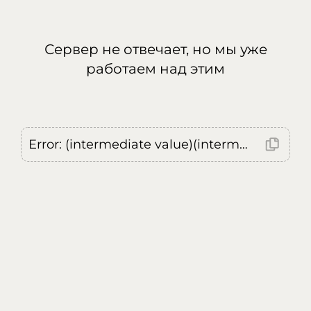
Сервер не отвечает, но мы уже
работаем над этим
Error: (intermediate value)(intermediate value)(intermediate value).replaceAll is not a function