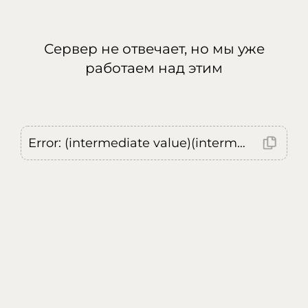
Сервер не отвечает, но мы уже
работаем над этим
Error: (intermediate value)(intermediate value)(intermediate value).replaceAll is not a function