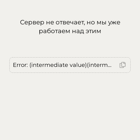
Сервер не отвечает, но мы уже
работаем над этим
Error: (intermediate value)(intermediate value)(intermediate value).replaceAll is not a function