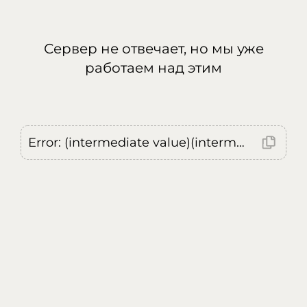
Сервер не отвечает, но мы уже
работаем над этим
Error: (intermediate value)(intermediate value)(intermediate value).replaceAll is not a function